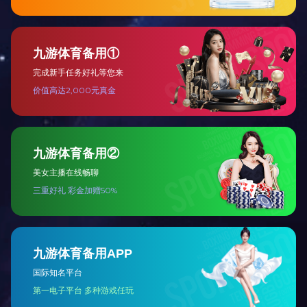
联系我们
CONTACT US
ADDRESS
上海市浦东新区航头镇大麦湾工业园区沪南公路5838号
E-MAIL