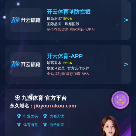
双面齿同步带
擦窗机器人同步带
农机带
多楔带
切边V带
橡胶平带
特殊传动带
同步带轮
机械部件
机械制造，模具加工
曲线齿同步带
新闻资讯
NEWS