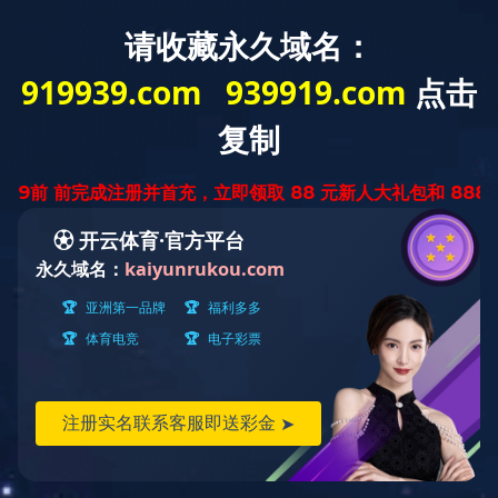
0086-021-58222601
关于我们
“上海五同”创建于1988年，专注于设计、制造、加工各类传动带、传
动带轮、机械部件等产品。公司自主研制开发的传动带系列产品先后
列入上海市“星火计划”项目，获上海市新产品奖、科技进步奖、上海
橡胶行业名优产品和国家专利等荣誉证书，达到国内同行业先进水
平。
星空体育综合登录入口（中国）官方网站
PRODUCT
DISPLAY
曲线齿同步带
自行车同步带
梯形齿同步带
开口型同步带